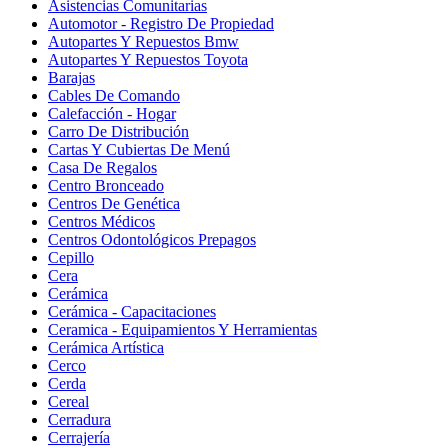
Asistencias Comunitarias
Automotor - Registro De Propiedad
Autopartes Y Repuestos Bmw
Autopartes Y Repuestos Toyota
Barajas
Cables De Comando
Calefacción - Hogar
Carro De Distribución
Cartas Y Cubiertas De Menú
Casa De Regalos
Centro Bronceado
Centros De Genética
Centros Médicos
Centros Odontológicos Prepagos
Cepillo
Cera
Cerámica
Cerámica - Capacitaciones
Ceramica - Equipamientos Y Herramientas
Cerámica Artística
Cerco
Cerda
Cereal
Cerradura
Cerrajería