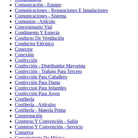
Comunicación - Equipo
Comunicaciones - Reparaciones E Instalaciones
Comunicaciones - Sistema
Comunion - Artículo
Concesionario Vial
Condimento Y Especia
Conducto De Ventilación
Conductor Eléctrico
Conector
Conexión
Confección
Confección - Distribuidor Mayorista
Confección - Trabajo Para Tercero
Confección Para Caballero
Confección Para Dama
Confeccion Para Infantiles
Confección Para Joven
Confitería
Confitería - Artículos
Confitería - Matería Prima
Congregación
Congreso Y Convención - Salón
Congreso Y Convención - Servicio
Conserva
Conservatorio De Música