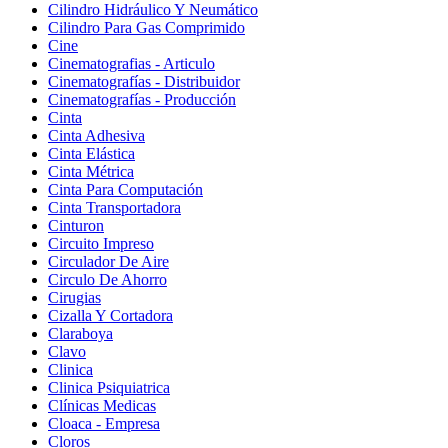
Cilindro Hidráulico Y Neumático
Cilindro Para Gas Comprimido
Cine
Cinematografias - Articulo
Cinematografías - Distribuidor
Cinematografías - Producción
Cinta
Cinta Adhesiva
Cinta Elástica
Cinta Métrica
Cinta Para Computación
Cinta Transportadora
Cinturon
Circuito Impreso
Circulador De Aire
Circulo De Ahorro
Cirugias
Cizalla Y Cortadora
Claraboya
Clavo
Clinica
Clinica Psiquiatrica
Clínicas Medicas
Cloaca - Empresa
Cloros