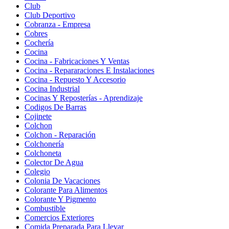
Club
Club Deportivo
Cobranza - Empresa
Cobres
Cochería
Cocina
Cocina - Fabricaciones Y Ventas
Cocina - Repararaciones E Instalaciones
Cocina - Repuesto Y Accesorio
Cocina Industrial
Cocinas Y Reposterías - Aprendizaje
Codigos De Barras
Cojinete
Colchon
Colchon - Reparación
Colchonería
Colchoneta
Colector De Agua
Colegio
Colonia De Vacaciones
Colorante Para Alimentos
Colorante Y Pigmento
Combustible
Comercios Exteriores
Comida Preparada Para Llevar