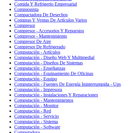
Comida Y Refrigerio Empresarial
Comisionista
Compactadora De Desechos
Compras Y Ventas De Artículos Varios
Compresor
Compresor - Accesorios Y Repuestos
Compresor - Mantenimiento
Compresor De Aire
Compresor De Refrigerado
Computación - Artículos
Computación - Diseño Web Y Multimedial
Computación - Diseños De Sistemas
Computación - Enseñanzas
Computación - Equipamiento De Oficinas
Computación - Equipo
Computación - Fuentes De Energía Ininterrumpida - Ups
Computación - Impresora
Computación - Instalaciones Y Reparaciones
Computación - Mantenimientos
Computación - Monitor
Computación - Red
Computación - Servicio
Computación - Sistema
Computación - Software
Computadora