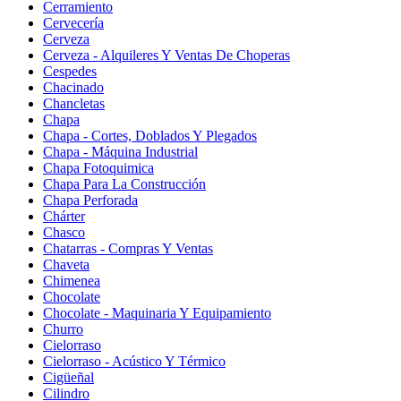
Cerramiento
Cervecería
Cerveza
Cerveza - Alquileres Y Ventas De Choperas
Cespedes
Chacinado
Chancletas
Chapa
Chapa - Cortes, Doblados Y Plegados
Chapa - Máquina Industrial
Chapa Fotoquimica
Chapa Para La Construcción
Chapa Perforada
Chárter
Chasco
Chatarras - Compras Y Ventas
Chaveta
Chimenea
Chocolate
Chocolate - Maquinaria Y Equipamiento
Churro
Cielorraso
Cielorraso - Acústico Y Térmico
Cigüeñal
Cilindro