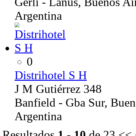
Gerli - Lanús, Buenos Ai
Argentina
0
Distrihotel S H
J M Gutiérrez 348
Banfield - Gba Sur, Buen
Argentina
Resultados
1 - 10
de 23
<< 