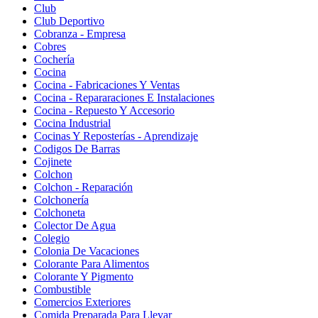
Club
Club Deportivo
Cobranza - Empresa
Cobres
Cochería
Cocina
Cocina - Fabricaciones Y Ventas
Cocina - Repararaciones E Instalaciones
Cocina - Repuesto Y Accesorio
Cocina Industrial
Cocinas Y Reposterías - Aprendizaje
Codigos De Barras
Cojinete
Colchon
Colchon - Reparación
Colchonería
Colchoneta
Colector De Agua
Colegio
Colonia De Vacaciones
Colorante Para Alimentos
Colorante Y Pigmento
Combustible
Comercios Exteriores
Comida Preparada Para Llevar