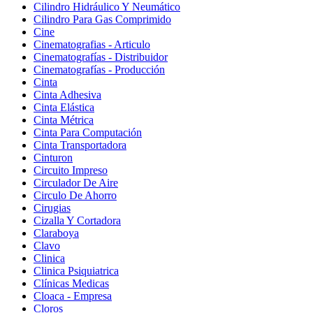
Cilindro Hidráulico Y Neumático
Cilindro Para Gas Comprimido
Cine
Cinematografias - Articulo
Cinematografías - Distribuidor
Cinematografías - Producción
Cinta
Cinta Adhesiva
Cinta Elástica
Cinta Métrica
Cinta Para Computación
Cinta Transportadora
Cinturon
Circuito Impreso
Circulador De Aire
Circulo De Ahorro
Cirugias
Cizalla Y Cortadora
Claraboya
Clavo
Clinica
Clinica Psiquiatrica
Clínicas Medicas
Cloaca - Empresa
Cloros