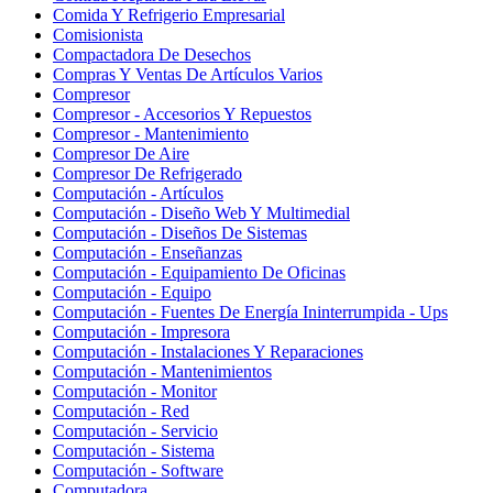
Comida Y Refrigerio Empresarial
Comisionista
Compactadora De Desechos
Compras Y Ventas De Artículos Varios
Compresor
Compresor - Accesorios Y Repuestos
Compresor - Mantenimiento
Compresor De Aire
Compresor De Refrigerado
Computación - Artículos
Computación - Diseño Web Y Multimedial
Computación - Diseños De Sistemas
Computación - Enseñanzas
Computación - Equipamiento De Oficinas
Computación - Equipo
Computación - Fuentes De Energía Ininterrumpida - Ups
Computación - Impresora
Computación - Instalaciones Y Reparaciones
Computación - Mantenimientos
Computación - Monitor
Computación - Red
Computación - Servicio
Computación - Sistema
Computación - Software
Computadora