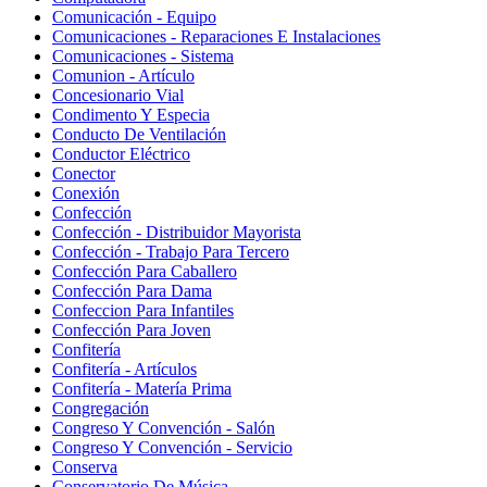
Comunicación - Equipo
Comunicaciones - Reparaciones E Instalaciones
Comunicaciones - Sistema
Comunion - Artículo
Concesionario Vial
Condimento Y Especia
Conducto De Ventilación
Conductor Eléctrico
Conector
Conexión
Confección
Confección - Distribuidor Mayorista
Confección - Trabajo Para Tercero
Confección Para Caballero
Confección Para Dama
Confeccion Para Infantiles
Confección Para Joven
Confitería
Confitería - Artículos
Confitería - Matería Prima
Congregación
Congreso Y Convención - Salón
Congreso Y Convención - Servicio
Conserva
Conservatorio De Música