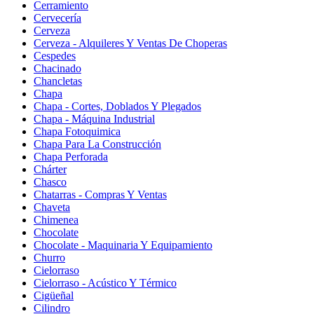
Cerramiento
Cervecería
Cerveza
Cerveza - Alquileres Y Ventas De Choperas
Cespedes
Chacinado
Chancletas
Chapa
Chapa - Cortes, Doblados Y Plegados
Chapa - Máquina Industrial
Chapa Fotoquimica
Chapa Para La Construcción
Chapa Perforada
Chárter
Chasco
Chatarras - Compras Y Ventas
Chaveta
Chimenea
Chocolate
Chocolate - Maquinaria Y Equipamiento
Churro
Cielorraso
Cielorraso - Acústico Y Térmico
Cigüeñal
Cilindro