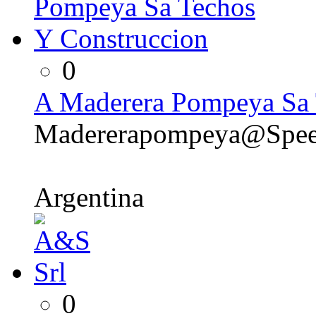
0
A Maderera Pompeya Sa 
Madererapompeya@Spee
Argentina
0