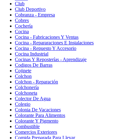
Club
Club Deportivo
Cobranza - Empresa
Cobres
Cochería
Cocina
Cocina - Fabricaciones Y Ventas
Cocina - Repararaciones E Instalaciones
Cocina - Repuesto Y Accesorio
Cocina Industrial
Cocinas Y Reposterías - Aprendizaje
Codigos De Barras
Cojinete
Colchon
Colchon - Reparación
Colchonería
Colchoneta
Colector De Agua
Colegio
Colonia De Vacaciones
Colorante Para Alimentos
Colorante Y Pigmento
Combustible
Comercios Exteriores
Comida Preparada Para Llevar