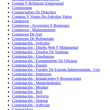
Comida Y Refrigerio Empresarial
Comisionista
Compactadora De Desechos
Compras Y Ventas De Artículos Varios
Compresor
Compresor - Accesorios Y Repuestos
Compresor - Mantenimiento
Compresor De Aire
Compresor De Refrigerado
Computación - Artículos
Computación - Diseño Web Y Multimedial
Computación - Diseños De Sistemas
Computación - Enseñanzas
Computación - Equipamiento De Oficinas
Computación - Equipo
Computación - Fuentes De Energía Ininterrumpida - Ups
Computación - Impresora
Computación - Instalaciones Y Reparaciones
Computación - Mantenimientos
Computación - Monitor
Computación - Red
Computación - Servicio
Computación - Sistema
Computación - Software
Computadora