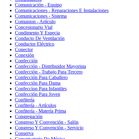
Comunicación - Equipo
Comunicaciones - Reparaciones E Instalaciones
Comunicaciones - Sistema
Comunion - Artículo
Concesionario Vial
Condimento Y Especia
Conducto De Ventilación
Conductor Eléctrico
Conector
Conexión
Confección
Confección - Distribuidor Mayorista
Confección - Trabajo Para Tercero
Confección Para Caballero
Confección Para Dama
Confeccion Para Infantiles
Confección Para Joven
Confitería
Confitería - Artículos
Confitería - Matería Prima
Congregación
Congreso Y Convención - Salón
Congreso Y Convención - Servicio
Conserva
Conservatorio De Música