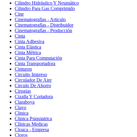
Cilindro Hidráulico Y Neumático
Cilindro Para Gas Comprimido
Cine
Cinematografias - Articulo
Cinematografías - Distribuidor
Cinematografías - Producción
Cinta
Cinta Adhesiva
Cinta Elástica
Cinta Métrica
Cinta Para Computación
Cinta Transportadora
Cinturon
Circuito Impreso
Circulador De Aire
Circulo De Ahorro
Cirugias
Cizalla Y Cortadora
Claraboya
Clavo
Clinica
Clinica Psiquiatrica
Clínicas Medicas
Cloaca - Empresa
Cloros