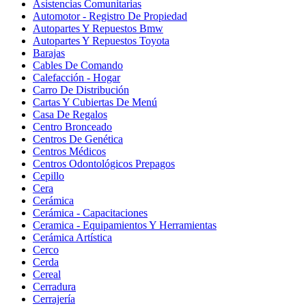
Asistencias Comunitarias
Automotor - Registro De Propiedad
Autopartes Y Repuestos Bmw
Autopartes Y Repuestos Toyota
Barajas
Cables De Comando
Calefacción - Hogar
Carro De Distribución
Cartas Y Cubiertas De Menú
Casa De Regalos
Centro Bronceado
Centros De Genética
Centros Médicos
Centros Odontológicos Prepagos
Cepillo
Cera
Cerámica
Cerámica - Capacitaciones
Ceramica - Equipamientos Y Herramientas
Cerámica Artística
Cerco
Cerda
Cereal
Cerradura
Cerrajería